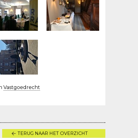
n
Vastgoedrecht
TERUG NAAR HET OVERZICHT