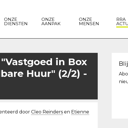
ONZE
ONZE
ONZE
RRA
DIENSTEN
AANPAK
MENSEN
ACT
 "Vastgoed in Box
Bli
bare Huur" (2/2) -
Abo
nie
senteerd door
Cleo Reinders
en
Etienne