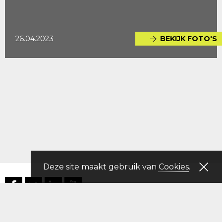
26.04.2023
BEKIJK FOTO'S
Deze site maakt gebruik van
Cookies
.
RRA N.V.
→
Disclaimer
–
Privacyverklaring
–
Colofon
–
Voorwaarden
–
Cookies