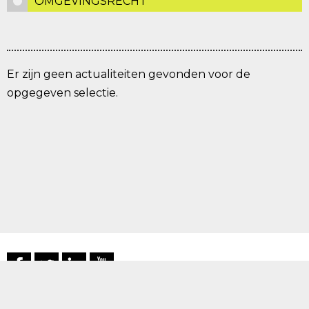
OMGEVINGSRECHT
Er zijn geen actualiteiten gevonden voor de
opgegeven selectie.
RRA N.V.
→
Disclaimer
–
Privacyverklaring
–
Colofon
–