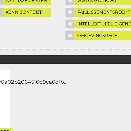
FAILLISSEMENTEN
VASTGOEDRECHT
KENNISONTBIJT
FAILLISSEMENTSRECHT
INTELLECTUEEL EIGE
OMGEVINGSRECHT
/ec0a02b2064516b9ca6d1b…