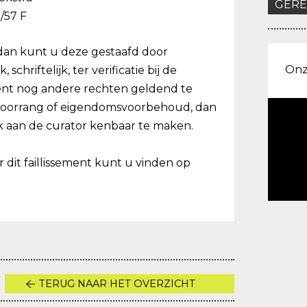
GERE
/57 F
 dan kunt u deze gestaafd door
Onz
chriftelijk, ter verificatie bij de
eent nog andere rechten geldend te
voorrang of eigendomsvoorbehoud, dan
ijk aan de curator kenbaar te maken.
r dit faillissement kunt u vinden op
TERUG NAAR HET OVERZICHT