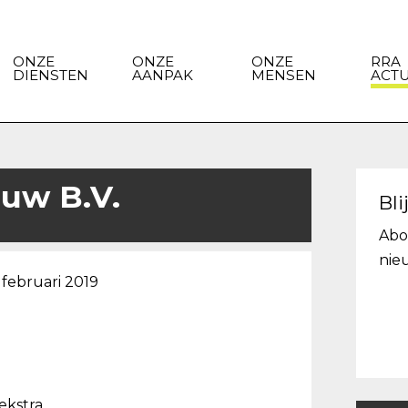
ONZE
ONZE
ONZE
RRA
DIENSTEN
AANPAK
MENSEN
ACT
uw B.V.
Bli
Abo
nie
 februari 2019
ekstra