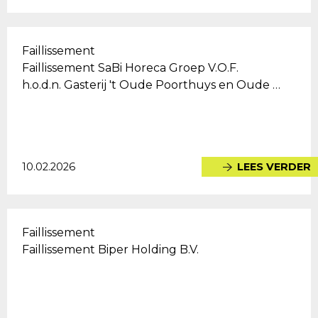
Faillissement
Faillissement SaBi Horeca Groep V.O.F.
h.o.d.n. Gasterij 't Oude Poorthuys en Oude …
10.02.2026
LEES VERDER
Faillissement
Faillissement Biper Holding B.V.