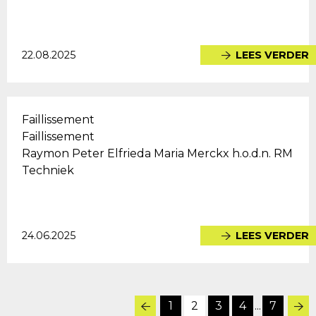
22.08.2025
LEES VERDER
Faillissement
Faillissement
Raymon Peter Elfrieda Maria Merckx h.o.d.n. RM
Techniek
24.06.2025
LEES VERDER
1
2
3
4
...
7