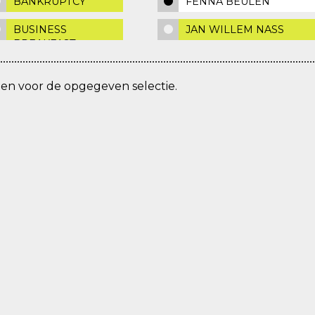
BANKRUPTCY
FENNA BEULEN
BUSINESS
JAN WILLEM NASS
BREAKFAST
den voor de opgegeven selectie.