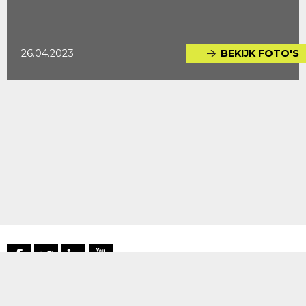
26.04.2023
BEKIJK FOTO'S
RRA N.V.
→
Disclaimer
–
Privacyverklaring
–
Colofon
–
Voorwaarden
–
Cookies