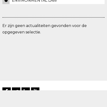
ENVIRONMENTAL LAW
Er zijn geen actualiteiten gevonden voor de
opgegeven selectie.
RRA N.V.
→
Disclaimer
–
Privacy declaration
–
Colophon
–